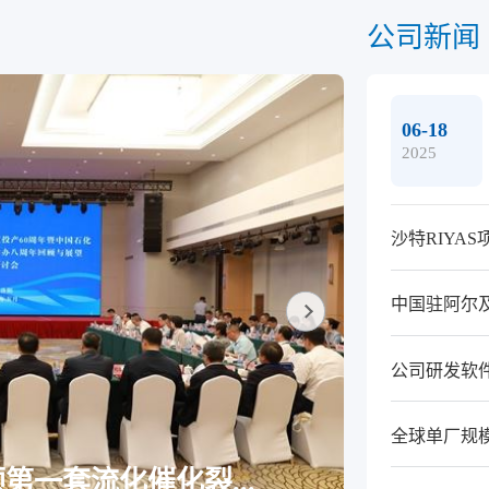
公司新闻
06-18
2025
沙特RIYA
公司研发软件项
全球单厂规
2025-05-30
一套流化催化裂...
阿尔及利